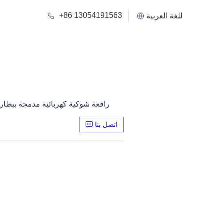
+86 13054191563
اللغة العربية
رافعة شوكية كهربائية مدمجة ببطارية ليثيوم 1.3 متر للاستخدا
اتصل بنا