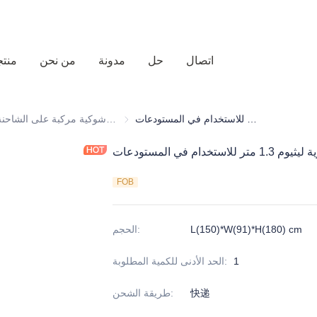
اتصال
حل
مدونة
من نحن
منت
رافعة شوكية كهربائية مدمجة ببطارية ليثيوم 1.3 متر للاستخدام في المستودعات
رافعة شوكية مركبة على الشاحنة
رافعة شوكية مركبة على الشاحنة
معدات تحميل وتفريغ الشا
م في المستودعات
FOB
L(150)*W(91)*H(180) cm
:
الحجم
1
:
الحد الأدنى للكمية المطلوبة
快递
:
طريقة الشحن