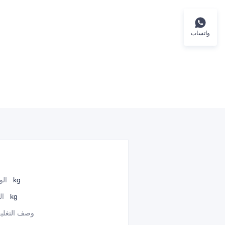
واتساب
255 kg
الو
205 kg
ال
وصف التغلي