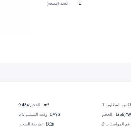
1
:
العدد (قطعة)
لكمية المطلوبة
:
1
0.484 m³
الحجم
:
L(55)*W
:
الحجم
3-5DAYS
وقت التسليم
:
قم المواصفات
:
快递
:
طريقة الشحن