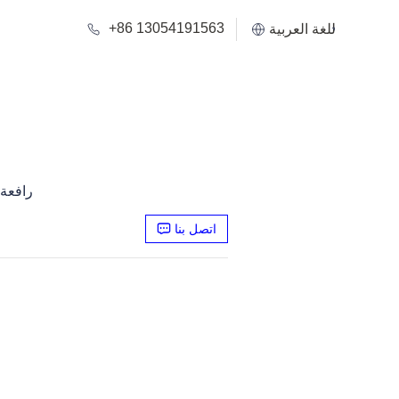
+86 13054191563
اللغة العربية
رافعة شاحن
اتصل بنا