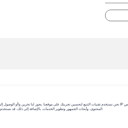
نحن نستخدم تقنيات التتبع لتحسين تجربتك على موقعنا. يجوز لنا تخزين و/أو الوصول إلى المعلومات الموجودة على الجهاز ومعالج
المحتوى، وأبحاث الجمهور وتطوير الخدمات. بالإضافة إلى ذلك، قد نستخدم بيانات تحديد الموقع الجغرافي الدقيقة وتحديد الهوية من خلال مسح الجهاز.
اتصل بنا